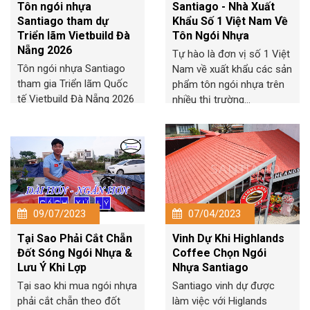
Tôn ngói nhựa
Santiago - Nhà Xuất
Santiago tham dự
Khẩu Số 1 Việt Nam Về
Triển lãm Vietbuild Đà
Tôn Ngói Nhựa
Nẵng 2026
Tự hào là đơn vị số 1 Việt
Tôn ngói nhựa Santiago
Nam về xuất khẩu các sản
tham gia Triển lãm Quốc
phẩm tôn ngói nhựa trên
tế Vietbuild Đà Nẵng 2026
nhiều thị trường...
với các dòng vật liệu lợp...
09/07/2023
07/04/2023
Tại Sao Phải Cắt Chẵn
Vinh Dự Khi Highlands
Đốt Sóng Ngói Nhựa &
Coffee Chọn Ngói
Lưu Ý Khi Lợp
Nhựa Santiago
Tại sao khi mua ngói nhựa
Santiago vinh dự được
phải cắt chẵn theo đốt
làm việc với Higlands