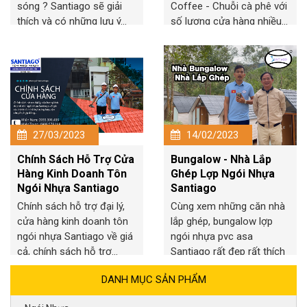
sóng ? Santiago sẽ giải
Coffee - Chuỗi cà phê với
thích và có những lưu ý...
số lượng cửa hàng nhiều...
27/03/2023
14/02/2023
Chính Sách Hỗ Trợ Cửa
Bungalow - Nhà Lắp
Hàng Kinh Doanh Tôn
Ghép Lợp Ngói Nhựa
Ngói Nhựa Santiago
Santiago
Chính sách hỗ trợ đại lý,
Cùng xem những căn nhà
cửa hàng kinh doanh tôn
lắp ghép, bungalow lợp
ngói nhựa Santiago về giá
ngói nhựa pvc asa
cả, chính sách hỗ trợ...
Santiago rất đẹp rất thích
hợp với...
DANH MỤC SẢN PHẨM