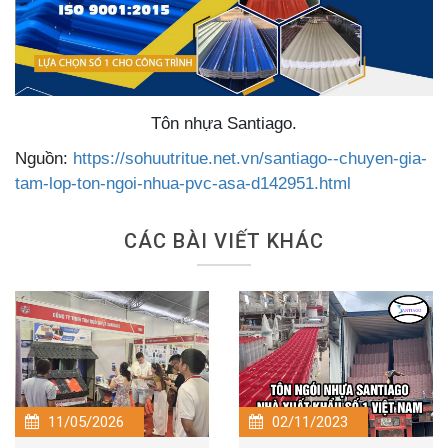
Tôn nhựa Santiago.
Nguồn:
https://sohuutritue.net.vn/santiago--chuyen-gia-
tam-lop-ton-ngoi-nhua-pvc-asa-d142951.html
CÁC BÀI VIẾT KHÁC
11/05/2026
02/11/2023