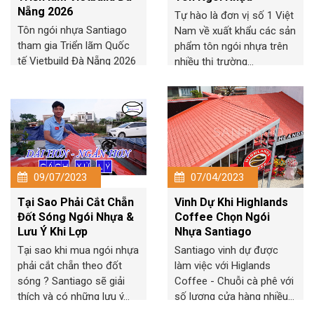
Nẵng 2026
Tự hào là đơn vị số 1 Việt
Tôn ngói nhựa Santiago
Nam về xuất khẩu các sản
tham gia Triển lãm Quốc
phẩm tôn ngói nhựa trên
tế Vietbuild Đà Nẵng 2026
nhiều thị trường...
với các dòng vật liệu lợp...
09/07/2023
07/04/2023
Tại Sao Phải Cắt Chẵn
Vinh Dự Khi Highlands
Đốt Sóng Ngói Nhựa &
Coffee Chọn Ngói
Lưu Ý Khi Lợp
Nhựa Santiago
Tại sao khi mua ngói nhựa
Santiago vinh dự được
phải cắt chẵn theo đốt
làm việc với Higlands
sóng ? Santiago sẽ giải
Coffee - Chuỗi cà phê với
thích và có những lưu ý...
số lượng cửa hàng nhiều...