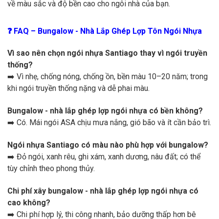
về màu sắc và độ bền cao cho ngôi nhà của bạn.
❓ FAQ – Bungalow - Nhà Lắp Ghép Lợp Tôn Ngói Nhựa
Vì sao nên chọn ngói nhựa Santiago thay vì ngói truyền
thống?
➡️ Vì nhẹ, chống nóng, chống ồn, bền màu 10–20 năm; trong
khi ngói truyền thống nặng và dễ phai màu.
Bungalow - nhà lắp ghép lợp ngói nhựa có bền không?
➡️ Có. Mái ngói ASA chịu mưa nắng, gió bão và ít cần bảo trì.
Ngói nhựa Santiago có màu nào phù hợp với bungalow?
➡️ Đỏ ngói, xanh rêu, ghi xám, xanh dương, nâu đất; có thể
tùy chỉnh theo phong thủy.
Chi phí xây bungalow - nhà lắp ghép lợp ngói nhựa có
cao không?
➡️ Chi phí hợp lý, thi công nhanh, bảo dưỡng thấp hơn bê